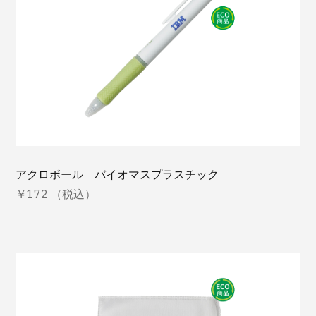
Global site
Tech Accessories
400〜999円
Log In
Golf
1000〜1499円
Sustainable
1500〜1999円
￥0
Office
2000〜2499円
Wear
2500〜2999円
アクロボール バイオマスプラスチック
￥172 （税込）
All
3000円〜