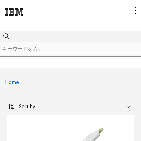
Collection
Category
IBM
Home
Price
Think
Bags & Totes
Sale
IBM Rebus
Conferences & Events
〜299円
Made to order Items（受注生産）
watsonx
Drinkware
300〜399円