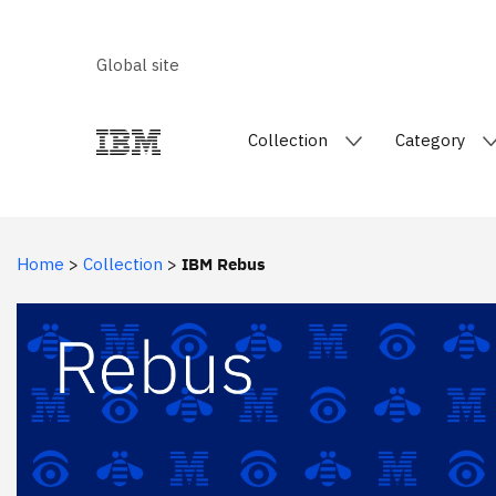
Global site
Collection
Category
Home
>
Collection
>
IBM Rebus