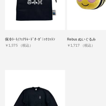
保冷ﾄｰﾄ/ﾌｪｱﾄﾚｰﾄﾞｵｰｶﾞﾆｯｸｺｯﾄﾝ
Rebus ぬいぐるみ
￥1,575 （税込）
￥1,717 （税込）