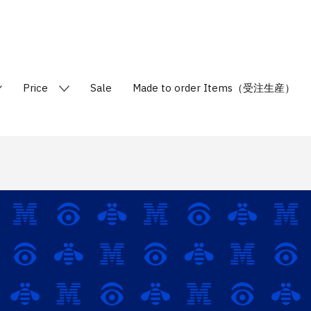
Price
Sale
Made to order Items（受注生産）