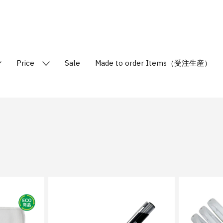
Price
Sale
Made to order Items（受注生産）