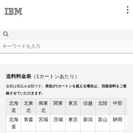
Collection
Category
IBM
送料料金表
（1カートンあたり）
Price
Think
Bags & Totes
金額は税込み金額です。
発送が1カートンを超える場合は、 別途送料をご連
絡させていただきます。
Sale
IBM Rebus
Conferences & Events
〜299円
北海
北東
南東
関東
東京
信越
北陸
中部
関
道
北
北
Made to order Items（受注生産）
watsonx
Drinkware
300〜399円
北海
青森
宮城
茨城
東京
新潟
富山
静岡
大
道