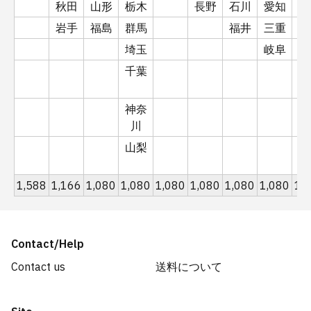
Global site
Tech Accessories
400〜999円
秋田
山形
栃木
長野
石川
愛知
京
岩手
福島
群馬
福井
三重
滋
Log In
Golf
1000〜1499円
埼玉
岐阜
奈
千葉
和
Sustainable
1500〜1999円
￥0
神奈
兵
Office
2000〜2499円
川
山梨
Wear
2500〜2999円
1,588
1,166
1,080
1,080
1,080
1,080
1,080
1,080
1,
All
3000円〜
Contact/Help
Contact us
送料について