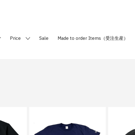
Price
Sale
Made to order Items（受注生産）